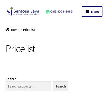
Skip
Skip
Menu
to
to
navigation
content
Home
Home
Pricelist
Produk
Pricelist
HP
Canon
Epson
Search
Search
Hubungi Kami