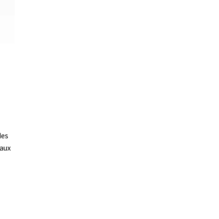
des
 aux