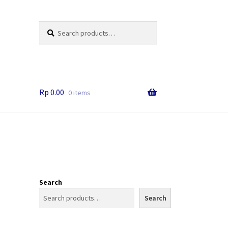
Search
Search
for:
Rp
0.00
0 items
Search
Search