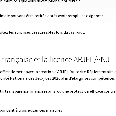
imum fois que vous devez jouer avant retrait
male pouvant être retirée après avoir rempli les exigences
itez les surprises désagréables lors du cash‑out.
n française et la licence ARJEL/ANJ
 officiellement avec la création d’ARJEL (Autorité Réglementaire 
utorité Nationale des Jeux) dès 2020 afin d’élargir ses compétences
tir transparence financière ainsi qu’une protection efficace contre
pondant à trois exigences majeures :