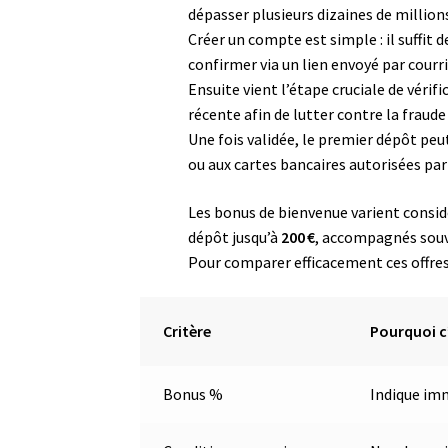
dépasser plusieurs dizaines de millions
Créer un compte est simple : il suffit d
confirmer via un lien envoyé par courr
Ensuite vient l’étape cruciale de vérifi
récente afin de lutter contre la fraude
Une fois validée, le premier dépôt pe
ou aux cartes bancaires autorisées par
Les bonus de bienvenue varient consid
dépôt jusqu’à
200 €
, accompagnés sou
Pour comparer efficacement ces offres 
Critère
Pourquoi c
Bonus %
Indique im