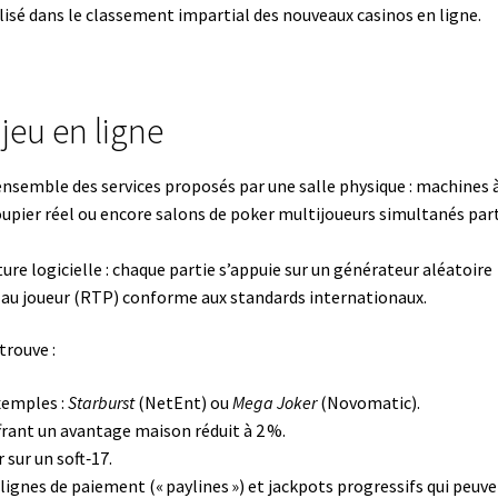
isé dans le classement impartial des nouveaux casinos en ligne.
jeu en ligne
ensemble des services proposés par une salle physique : machines 
croupier réel ou encore salons de poker multijoueurs simultanés pa
ture logicielle : chaque partie s’appuie sur un générateur aléatoire
r au joueur (RTP) conforme aux standards internationaux.
trouve :
exemples :
Starburst
(NetEnt) ou
Mega Joker
(Novomatic).
rant un avantage maison réduit à 2 %.
 sur un soft‑17.
lignes de paiement (« paylines ») et jackpots progressifs qui peuv