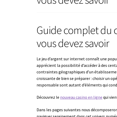
Guide complet du c
vous devez savoir
Le jeu d’argent sur internet connaît une popu
apprécient la possibilité d’accéder à des cent
contraintes géographiques d’un établissemen
croissante de bien se préparer : choisir un o
responsable sont autant d’éléments qui condit
Découvrez le
nouveau casino en ligne
qui vien
Dans les pages suivantes nous décomposerons
naviguer sereinement dans cet univers numéri