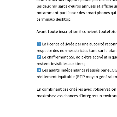
les deux milliards d’euros annuels et affich
notamment par l’essor des smartphones qui p
terminaux desktop.
Avant toute inscription il convient toutefois d
La licence délivrée par une autorité reco
respecte des normes strictes tant sur le plan 
Le chiffrement SSL doit être activé afin q
restent invisibles aux tiers ;
Les audits indépendants réalisés par eCOG
réellement équitable (RTP moyen généraleme
En combinant ces critères avec l’observatio
maximisez vos chances d’intégrer un environn