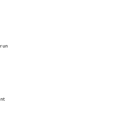
r un
ent