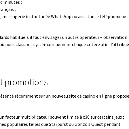
q minutes ;
rançais ;
site, messagerie instantanée WhatsApp ou assistance téléphonique
ards habituels il faut envisager un autre opérateur – observation
où nous classons systématiquement chaque critère afin d’attribue
 et promotions
ésenté récemment sur un nouveau site de casino en ligne propos
n facteur multiplicateur souvent limité à x30 sur certains jeux ;
ines populaires telles que Starburst ou Gonzo’s Quest pendant