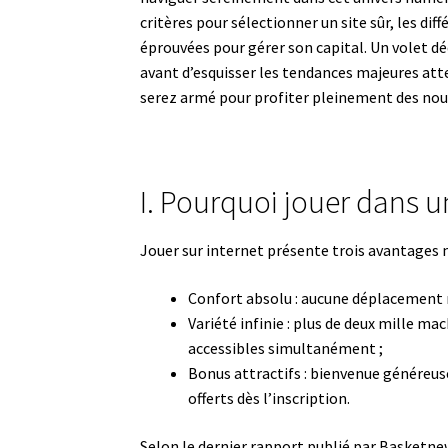
critères pour sélectionner un site sûr, les dif
éprouvées pour gérer son capital. Un volet dé
avant d’esquisser les tendances majeures att
serez armé pour profiter pleinement des nouve
I. Pourquoi jouer dans u
Jouer sur internet présente trois avantages m
Confort absolu : aucune déplacement n’e
Variété infinie : plus de deux mille ma
accessibles simultanément ;
Bonus attractifs : bienvenue généreus
offerts dès l’inscription.
Selon le dernier rapport publié par Basketne