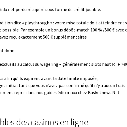
% du net perdu récupéré sous forme de crédit jouable.
ition dite « playthrough » : votre mise totale doit atteindre entr
ait possible. Par exemple un bonus dépôt‑match 100 % /500 € avec 
s avez reçu exactement 500 € supplémentaires.
nt donc :
x exclusifs au calcul du wagering – généralement slots haut RTP >
s afin qu’ils expirent avant la date limite imposée ;
t initial tant que vous n’avez pas confirmé qu’il n’y a aucun frais
ièrement repris dans nos guides éditoriaux chez Basketnews.Net.
ables des casinos en ligne