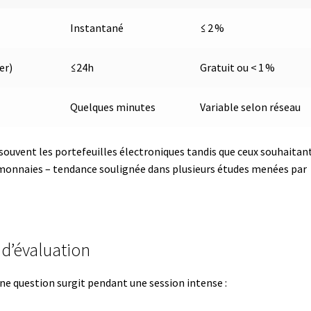
Instantané
≤ 2 %
er)
≤24h
Gratuit ou < 1 %
Quelques minutes
Variable selon réseau
 souvent les portefeuilles électroniques tandis que ceux souhaitan
monnaies – tendance soulignée dans plusieurs études menées par
s d’évaluation
ne question surgit pendant une session intense :