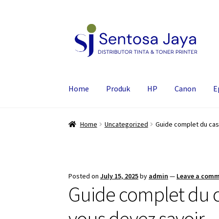
Skip
Skip
to
to
navigation
content
Home
Produk
HP
Canon
E
Home
Uncategorized
Guide complet du casi
Posted on
July 15, 2025
by
admin
—
Leave a com
Guide complet du c
vous devez savoir