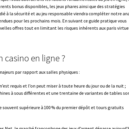
férents bonus disponibles, les jeux phares ainsi que des stratégies
dié à la sécurité et au jeu responsable viendra compléter notre an
endues pour les prochains mois. En suivant ce guide pratique vous
lles offres tout en limitant les risques inhérents aux paris virtue
n casino en ligne ?
ajeurs par rapport aux salles physiques :
st requis et l’on peut miser à toute heure du jour ou de la nuit ;
chines à sous différentes et une trentaine de variantes de tables so
e souvent supérieure à 100 % du premier dépôt et tours gratuits
ws.Net, le marché francophone des jeux d’argent dépasse aujourd’