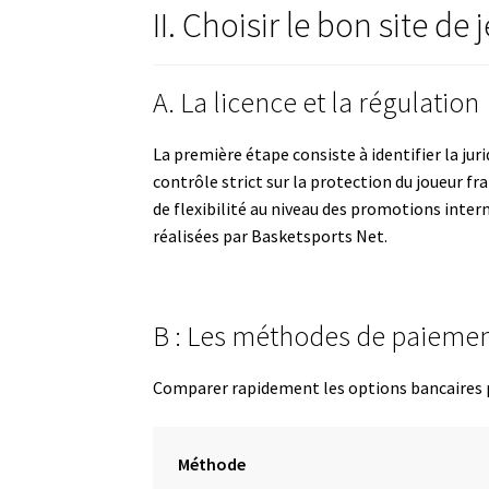
II. Choisir le bon site de 
A. La licence et la régulation
La première étape consiste à identifier la jur
contrôle strict sur la protection du joueur f
de flexibilité au niveau des promotions inte
réalisées par Basketsports Net.
B : Les méthodes de paiemen
Comparer rapidement les options bancaires pe
Méthode