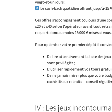
vingt‑et‑un jours ;
Le cash‑back quotidien offrant jusqu’à‑15 
Ces offres s’accompagnent toujours d’une cond
x20 et x40 selon l’opérateur avant tout retr
requiert donc au moins 15 000 € misés si vou
Pour optimiser votre premier dépôt il convie
De lire attentivement la liste des jeu
sont privilégiés ;
D’utiliser rapidement vos tours gratuit
De ne jamais miser plus que votre budge
caché lié aux retraits – conseil régul
IV : Les jeux incontourn