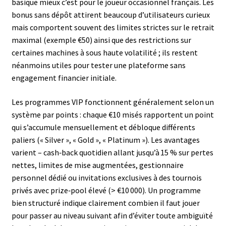
basique mieux c’est pour le joueur occasionnel français. Les
bonus sans dépôt attirent beaucoup d’utilisateurs curieux
mais comportent souvent des limites strictes sur le retrait
maximal (exemple €50) ainsi que des restrictions sur
certaines machines à sous haute volatilité ; ils restent
néanmoins utiles pour tester une plateforme sans
engagement financier initiale.
Les programmes VIP fonctionnent généralement selon un
système par points : chaque €10 misés rapportent un point
qui s’accumule mensuellement et débloque différents
paliers (« Silver », « Gold », « Platinum »). Les avantages
varient – cash‑back quotidien allant jusqu’à 15 % sur pertes
nettes, limites de mise augmentées, gestionnaire
personnel dédié ou invitations exclusives à des tournois
privés avec prize‑pool élevé (> €10 000). Un programme
bien structuré indique clairement combien il faut jouer
pour passer au niveau suivant afin d’éviter toute ambiguïté