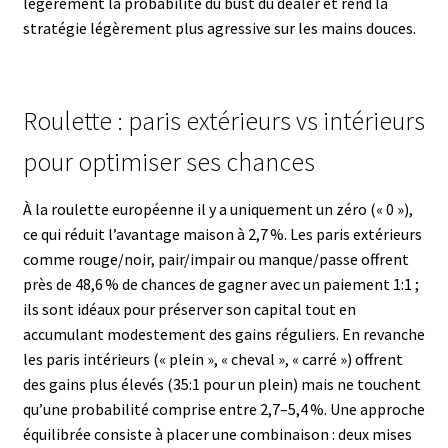
légèrement la probabilité du bust du dealer et rend la
stratégie légèrement plus agressive sur les mains douces.
Roulette : paris extérieurs vs intérieurs
pour optimiser ses chances
À la roulette européenne il y a uniquement un zéro (« 0 »),
ce qui réduit l’avantage maison à 2,7 %. Les paris extérieurs
comme rouge/noir, pair/impair ou manque/passe offrent
près de 48,6 % de chances de gagner avec un paiement 1:1 ;
ils sont idéaux pour préserver son capital tout en
accumulant modestement des gains réguliers. En revanche
les paris intérieurs (« plein », « cheval », « carré ») offrent
des gains plus élevés (35:1 pour un plein) mais ne touchent
qu’une probabilité comprise entre 2,7–5,4 %. Une approche
équilibrée consiste à placer une combinaison : deux mises