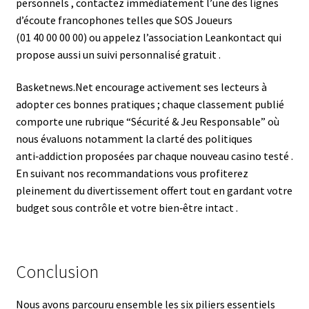
personnels , contactez immédiatement l’une des lignes
d’écoute francophones telles que SOS Joueurs
(01 40 00 00 00) ou appelez l’association Leankontact qui
propose aussi un suivi personnalisé gratuit .
Basketnews.Net encourage activement ses lecteurs à
adopter ces bonnes pratiques ; chaque classement publié
comporte une rubrique “Sécurité & Jeu Responsable” où
nous évaluons notamment la clarté des politiques
anti‑addiction proposées par chaque nouveau casino testé .
En suivant nos recommandations vous profiterez
pleinement du divertissement offert tout en gardant votre
budget sous contrôle et votre bien‑être intact .
Conclusion
Nous avons parcouru ensemble les six piliers essentiels