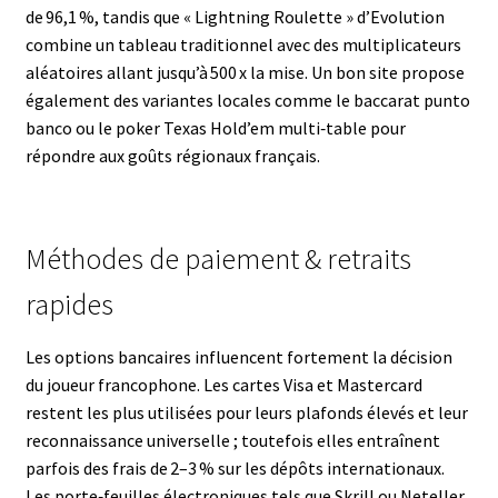
de 96,1 %, tandis que « Lightning Roulette » d’Evolution
combine un tableau traditionnel avec des multiplicateurs
aléatoires allant jusqu’à 500 x la mise. Un bon site propose
également des variantes locales comme le baccarat punto
banco ou le poker Texas Hold’em multi‑table pour
répondre aux goûts régionaux français.
Méthodes de paiement & retraits
rapides
Les options bancaires influencent fortement la décision
du joueur francophone. Les cartes Visa et Mastercard
restent les plus utilisées pour leurs plafonds élevés et leur
reconnaissance universelle ; toutefois elles entraînent
parfois des frais de 2–3 % sur les dépôts internationaux.
Les porte‑feuilles électroniques tels que Skrill ou Neteller