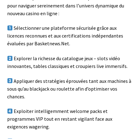
pour naviguer sereinement dans l’univers dynamique du
nouveau casino en ligne :
Sélectionner une plateforme sécurisée grâce aux
licences reconnues et aux certifications indépendantes
évaluées par Basketnews.Net.
Explorer la richesse du catalogue jeux – slots vidéo
innovantes, tables classiques et croupiers live immersifs.
Appliquer des stratégies éprouvées tant aux machines à
sous qu’au blackjack ou roulette afin d’optimiser vos
chances.
Exploiter intelligemment welcome packs et
programmes VIP tout en restant vigilant face aux
exigences wagering.