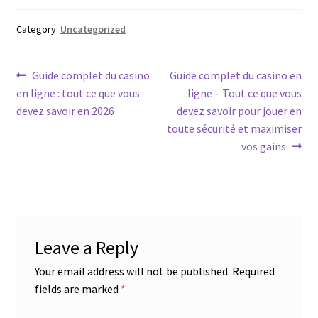
Category:
Uncategorized
Post
Previous
Next
Guide complet du casino
Guide complet du casino en
post:
post:
en ligne : tout ce que vous
ligne – Tout ce que vous
navigation
devez savoir en 2026
devez savoir pour jouer en
toute sécurité et maximiser
vos gains
Leave a Reply
Your email address will not be published.
Required
fields are marked
*