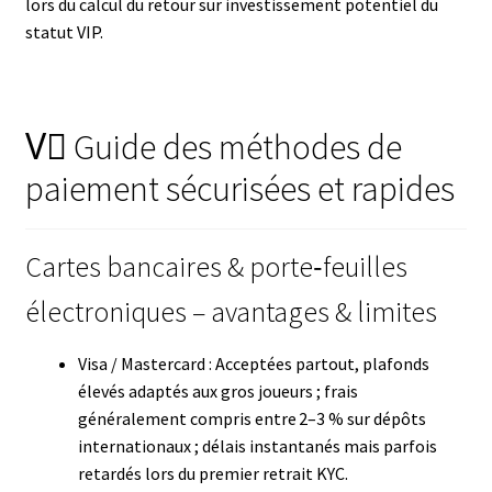
lors du calcul du retour sur investissement potentiel du
statut VIP.
V️⃣ Guide des méthodes de
paiement sécurisées et rapides
Cartes bancaires & porte‑feuilles
électroniques – avantages & limites
Visa / Mastercard : Acceptées partout, plafonds
élevés adaptés aux gros joueurs ; frais
généralement compris entre 2–3 % sur dépôts
internationaux ; délais instantanés mais parfois
retardés lors du premier retrait KYC.