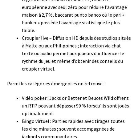
européenne avec seul zéro pour réduire l’avantage
maison à 2,7 %, baccarat punto banco où le pari «
banker » possède l’avantage statistique le plus
faible.
Croupier live – Diffusion HD depuis des studios situés
à Malte ou aux Philippines ; interaction via chat
texte ou audio permet aux joueurs d’influencer le
rythme du jeu et même d’obtenir des conseils du
croupier virtuel.
Parmi les catégories émergentes on retrouve :
Vidéo poker : Jacks or Better et Deuces Wild offrent
un RTP pouvant dépasser 99 % lorsqu’ils sont joués
optimalement.
Bingo virtuel : Parties rapides avec tirages toutes
les cinq minutes ; souvent accompagnées de
jackpots communautaires.