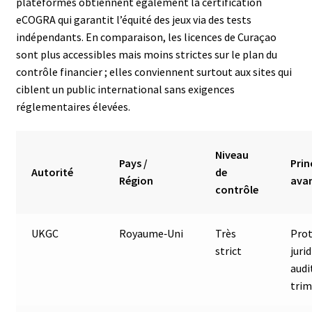
plateformes obtiennent également la certification
eCOGRA qui garantit l’équité des jeux via des tests
indépendants. En comparaison, les licences de Curaçao
sont plus accessibles mais moins strictes sur le plan du
contrôle financier ; elles conviennent surtout aux sites qui
ciblent un public international sans exigences
réglementaires élevées.
Niveau
Pays /
Prin
Autorité
de
Région
ava
contrôle
UKGC
Royaume‑Uni
Très
Prot
strict
juri
audi
trim