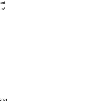
lant
misé
trice