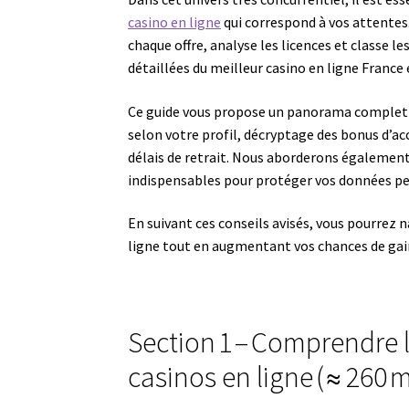
casino en ligne
qui correspond à vos attente
chaque offre, analyse les licences et classe l
détaillées du meilleur casino en ligne France
Ce guide vous propose un panorama complet : c
selon votre profil, décryptage des bonus d’a
délais de retrait. Nous aborderons également 
indispensables pour protéger vos données pe
En suivant ces conseils avisés, vous pourrez 
ligne tout en augmentant vos chances de gain
Section 1 – Comprendre l
casinos en ligne (≈ 260 