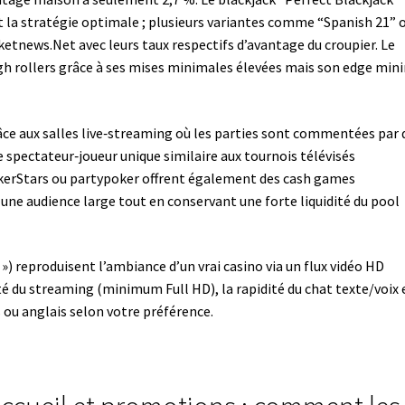
 la stratégie optimale ; plusieurs variantes comme “Spanish 21” 
etnews.Net avec leurs taux respectifs d’avantage du croupier. Le
gh rollers grâce à ses mises minimales élevées mais son edge min
âce aux salles live‑streaming où les parties sont commentées par 
e spectateur‑joueur unique similaire aux tournois télévisés
okerStars ou partypoker offrent également des cash games
une audience large tout en conservant une forte liquidité du pool
r ») reproduisent l’ambiance d’un vrai casino via un flux vidéo HD
lité du streaming (minimum Full HD), la rapidité du chat texte/voix 
s ou anglais selon votre préférence.