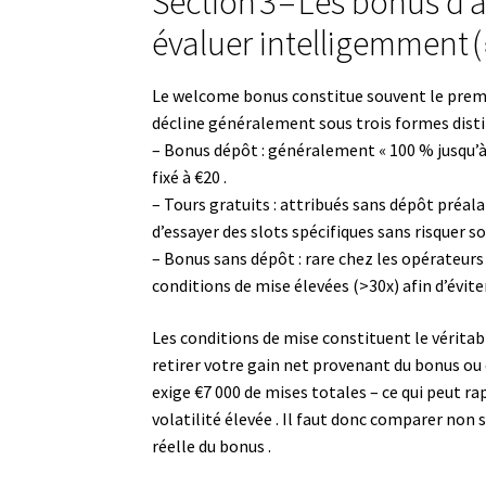
Section 3 – Les bonus d’
évaluer intelligemment 
Le welcome bonus constitue souvent le premie
décline généralement sous trois formes disti
– Bonus dépôt : généralement « 100 % jusqu’
fixé à €20 .
– Tours gratuits : attribués sans dépôt préal
d’essayer des slots spécifiques sans risquer son
– Bonus sans dépôt : rare chez les opérateurs 
conditions de mise élevées (>30x) afin d’éviter
Les conditions de mise constituent le vérita
retirer votre gain net provenant du bonus ou
exige €7 000 de mises totales – ce qui peut r
volatilité élevée . Il faut donc comparer non
réelle du bonus .