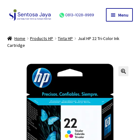
Skip
Skip
Menu
to
to
navigation
content
Home
Home
Products HP
Tinta HP
Jual HP 22 Tri-Color Ink
Cartridge
Produk
HP
Canon
Epson
Hubungi Kami