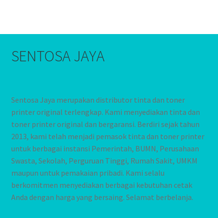
SENTOSA JAYA
Sentosa Jaya merupakan distributor tinta dan toner
printer original terlengkap. Kami menyediakan tinta dan
toner printer original dan bergaransi. Berdiri sejak tahun
2013, kami telah menjadi pemasok tinta dan toner printer
untuk berbagai instansi Pemerintah, BUMN, Perusahaan
Swasta, Sekolah, Perguruan Tinggi, Rumah Sakit, UMKM
maupun untuk pemakaian pribadi. Kami selalu
berkomitmen menyediakan berbagai kebutuhan cetak
Anda dengan harga yang bersaing. Selamat berbelanja.