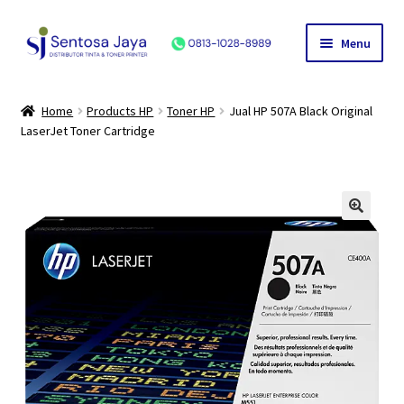
Skip
Skip
Menu
to
to
navigation
content
Home
Home
Products HP
Toner HP
Jual HP 507A Black Original
LaserJet Toner Cartridge
Produk
HP
Canon
Epson
Hubungi Kami