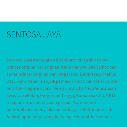
SENTOSA JAYA
Sentosa Jaya merupakan distributor tinta dan toner
printer original terlengkap. Kami menyediakan tinta dan
toner printer original dan bergaransi. Berdiri sejak tahun
2013, kami telah menjadi pemasok tinta dan toner printer
untuk berbagai instansi Pemerintah, BUMN, Perusahaan
Swasta, Sekolah, Perguruan Tinggi, Rumah Sakit, UMKM
maupun untuk pemakaian pribadi. Kami selalu
berkomitmen menyediakan berbagai kebutuhan cetak
Anda dengan harga yang bersaing. Selamat berbelanja.