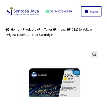
Skip
Skip
Menu
to
to
navigation
content
Home
Home
Products HP
Toner HP
Jual HP CE252A Yellow
Original LaserJet Toner Cartridge
Produk
HP
Canon
Epson
Hubungi Kami