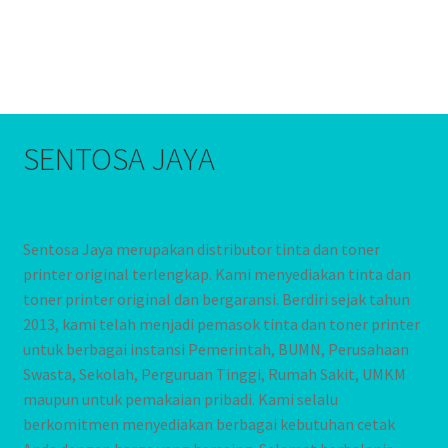
SENTOSA JAYA
Sentosa Jaya merupakan distributor tinta dan toner
printer original terlengkap. Kami menyediakan tinta dan
toner printer original dan bergaransi. Berdiri sejak tahun
2013, kami telah menjadi pemasok tinta dan toner printer
untuk berbagai instansi Pemerintah, BUMN, Perusahaan
Swasta, Sekolah, Perguruan Tinggi, Rumah Sakit, UMKM
maupun untuk pemakaian pribadi. Kami selalu
berkomitmen menyediakan berbagai kebutuhan cetak