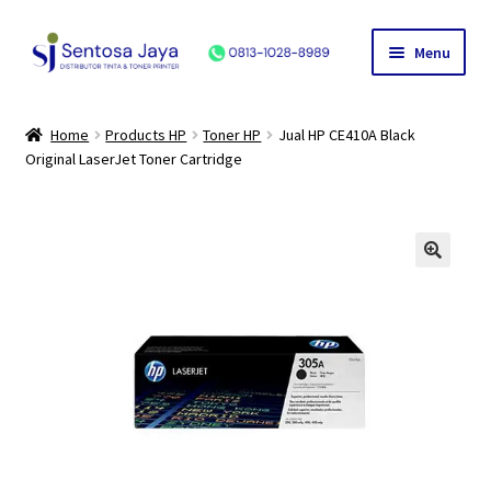
Skip
Skip
Menu
to
to
navigation
content
Home
Home
Products HP
Toner HP
Jual HP CE410A Black
Original LaserJet Toner Cartridge
Produk
HP
Canon
Epson
Hubungi Kami